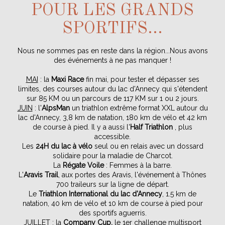
POUR LES GRANDS
SPORTIFS...
Nous ne sommes pas en reste dans la région...Nous avons
des événements à ne pas manquer !
MAI
: la
Maxi Race
fin mai, pour tester et dépasser ses
limites, des courses autour du lac d'Annecy qui s'étendent
sur 85 KM ou un parcours de 117 KM sur 1 ou 2 jours.
JUIN
: l'
AlpsMan
un triathlon extrême format XXL autour du
lac d'Annecy, 3,8 km de natation, 180 km de vélo et 42 km
de course à pied. Il y a aussi l'
Half Triathlon
, plus
accessible.
Les
24H du lac à vélo
seul ou en relais avec un dossard
solidaire pour la maladie de Charcot.
La
Régate Voile
: Femmes à la barre.
L'
Aravis Trail
, aux portes des Aravis, l'événement à Thônes
700 traileurs sur la ligne de départ.
Le
Triathlon International du lac d'Annecy
, 1.5 km de
natation, 40 km de vélo et 10 km de course à pied pour
des sportifs aguerris.
JUILLET
: la
Company Cup,
le 1er challenge multisport