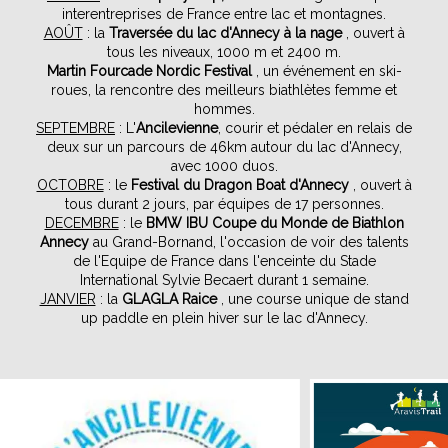
interentreprises de France entre lac et montagnes.
AOÛT
: la
Traversée du lac d'Annecy à la nage
, ouvert à
tous les niveaux, 1000 m et 2400 m.
Martin Fourcade Nordic Festival
, un événement en ski-
roues, la rencontre des meilleurs biathlètes femme et
hommes.
SEPTEMBRE
: L'
Ancilevienne
, courir et pédaler en relais de
deux sur un parcours de 46km autour du lac d'Annecy,
avec 1000 duos.
OCTOBRE
: le
Festival du Dragon Boat d'Annecy
, ouvert à
tous durant 2 jours, par équipes de 17 personnes.
DECEMBRE
: le
BMW IBU Coupe du Monde de Biathlon
Annecy
au Grand-Bornand, l'occasion de voir des talents
de l'Equipe de France dans l'enceinte du Stade
International Sylvie Becaert durant 1 semaine.
JANVIER
: la
GLAGLA Raice
, une course unique de stand
up paddle en plein hiver sur le lac d'Annecy.