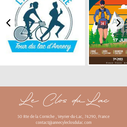
Le Clos du Lac
50 Rte de la Corniche , Veyrier-du-Lac, 74290, France
contact@annecyleclosdulac.com